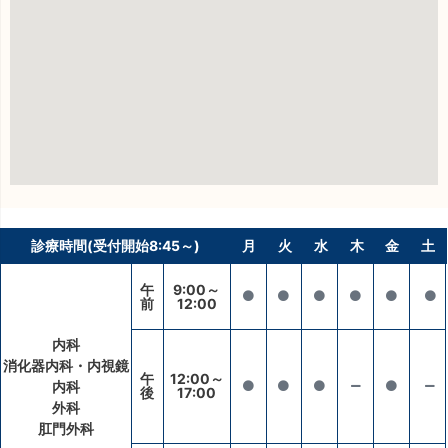
診療時間(受付開始8:45～)
月
火
水
木
金
土
午
9:00～
前
12:00
内科
消化器内科・内視鏡
午
12:00～
内科
後
17:00
外科
肛門外科